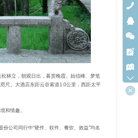
苍松林立，朝观日出，暮赏晚霞。始信峰、梦笔
咫尺。大酒店东距云谷索道1.0公里，西距太平
意境和情趣。
份公司同行中“硬件、软件、餐饮、效益”均名