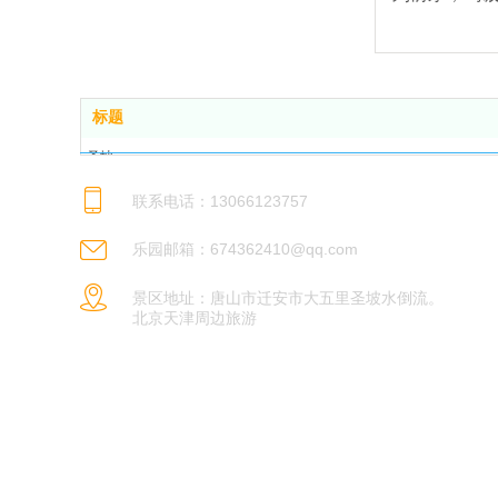
标题
圣坡
概况
联系电话：13066123757
服务
路线
乐园邮箱：674362410@qq.com
联系我们
景区地址：唐山市迁安市大五里圣坡水倒流。
北京天津周边旅游