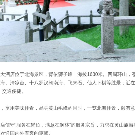
酒店位于北海景区，背依狮子峰，海拔1630米。四周环山，
海、清凉台、十八罗汉朝南海、飞来石、仙人下棋等胜景，近在
里，交通便捷。
享用美味佳肴，品尝黄山毛峰的同时，一览北海佳景，颇有
守“服务在岗位，满意在狮林”的服务宗旨，力求在黄山旅游股
诚欢迎国内外宾客的惠顾。