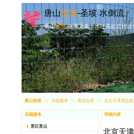
唐山
怪坡
-圣坡 水倒流
唐山
怪坡-
许愿龙泉：水往高处流转运
唐山怪坡
>>
乐园服务
>>
酒店住宿
>>
北京天津周边旅
乐园服务
详细内容
景区景点
北京天津