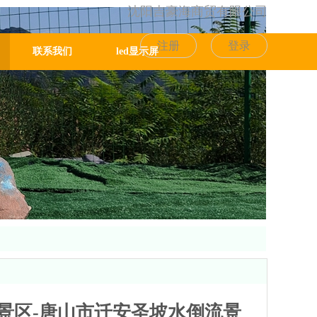
沈阳吉豪海商贸有限公司
注册
登录
联系我们
led显示屏
景区-唐山市迁安圣坡水倒流景