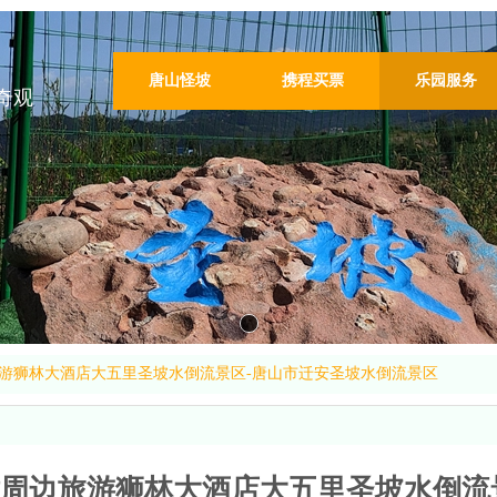
唐山怪坡
携程买票
乐园服务
奇观
游狮林大酒店大五里圣坡水倒流景区-唐山市迁安圣坡水倒流景区
周边旅游狮林大酒店大五里圣坡水倒流