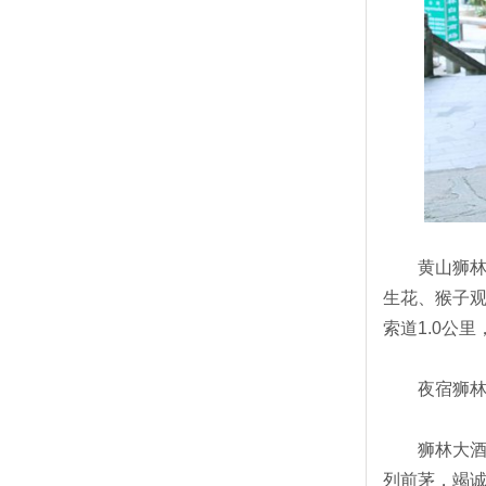
黄山狮林大
生花、猴子观
索道1.0公
夜宿狮林，
狮林大酒店信
列前茅，竭