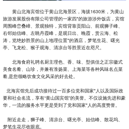
黄山北海宾馆位于黄山北海景区，海拔1630米，为黄山
旅游发展股份有限公司管理的一家四*的旅游涉外饭店，宾馆
周围峰峦叠嶂、景观独特，宾馆背靠贡阳山、前观狮子峰、
右邻始信峰、左眺丹霞峰，是观日出、晚霞，赏云海、松
涛，览绝妙胜景的山上地理位置*的酒店，梦笔生花、曙光
亭、飞龙松、猴子观海、清凉台等胜景近在咫尺。
北海食府礼聘名厨主理色、香、味、型俱佳之正宗徽式
美食名肴、山珍，并兼有淮扬菜、上海菜等各种风味名点菜
肴,是您领略饮食文化风采的好去处。
北海宾馆先后成功接待过一百多位党和国家*人以及国际政
要和社会名流，享有“黄山国宾馆”的美誉。不仅设施先进和豪
华，一流的服务水平更是受到了党和国家*人的高度赞誉。
附近走走，狮子峰、清凉台、曙光亭、始信峰、散花坞、
梦笔生花尽收眼底。